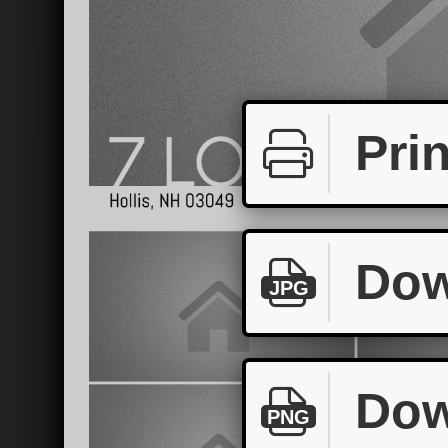
Prin
Dow
JPG
Dow
PNG