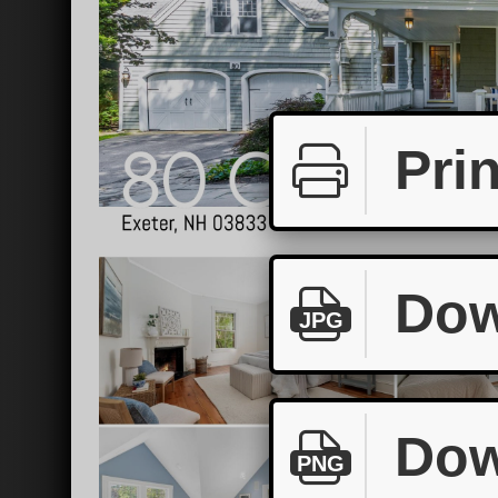
Prin
Dow
JPG
Dow
PNG