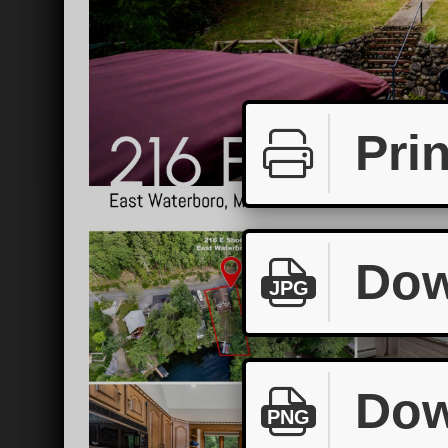
Prin
Dow
JPG
Dow
PNG