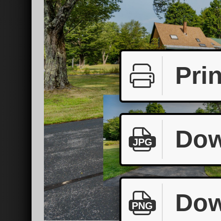
Prin
Dow
JPG
Dow
PNG